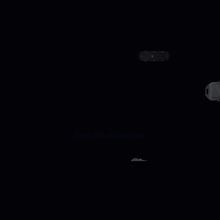
A
s
s
e
t
T
r
a
c
k
i
n
g
t
h
a
t
d
o
e
s
n
’
t
s
u
c
k
.
W
e
a
r
e
f
u
s
i
n
g
t
h
e
p
o
w
e
r
o
f
I
o
T
,
a
d
v
a
n
c
e
d
T
e
l
e
m
a
t
i
c
s
,
a
n
d
A
r
t
i
f
i
c
i
a
l
I
n
t
e
l
l
i
g
e
n
c
e
t
o
t
r
a
n
s
f
o
r
m
h
o
w
y
o
u
c
o
n
n
e
c
t
,
t
r
a
c
k
,
a
n
d
o
p
t
i
m
i
z
e
y
o
u
r
w
o
r
k
s
i
t
e
.
Notify When Launched